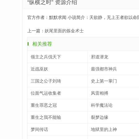
“纵横之时” 资源介绍
官方作者：默默求闻 小说简介：天欲静，无上王者欲以命
上一篇：
妖尾里面的炼金术士
相关推荐
领主之兵伐天下
邪道潜龙
近战巫妖
最强都市神兵
三国之公子刘琦
史上第一掌门
位面气运收集者
风雷相搏
重生罪恶之冠
科学魔法论
重生之我不能输
裂梦边缘
梦间传话
地狱里的上神