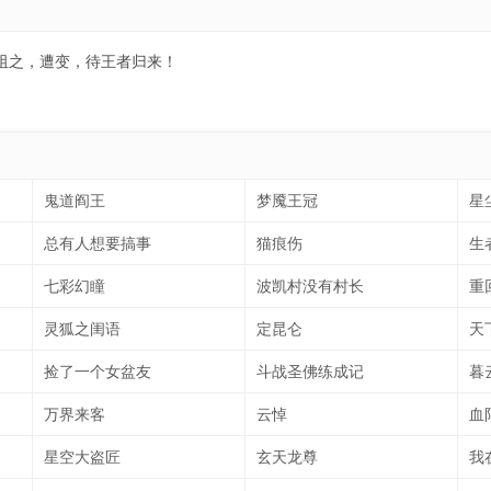
阻之，遭变，待王者归来！
鬼道阎王
梦魇王冠
星
总有人想要搞事
猫痕伤
生
七彩幻瞳
波凯村没有村长
重
灵狐之闺语
定昆仑
天
捡了一个女盆友
斗战圣佛练成记
暮
万界来客
云悼
血
星空大盗匠
玄天龙尊
我