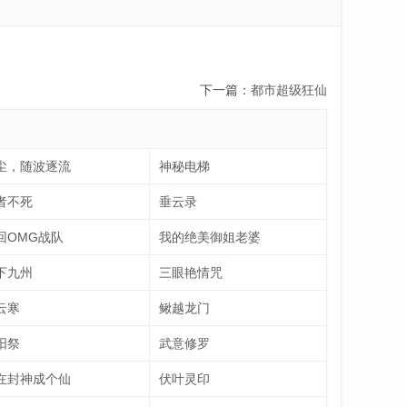
下一篇：
都市超级狂仙
尘，随波逐流
神秘电梯
者不死
垂云录
回OMG战队
我的绝美御姐老婆
下九州
三眼艳情咒
云寒
鳅越龙门
阳祭
武意修罗
在封神成个仙
伏叶灵印